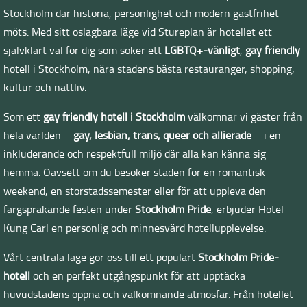
Stockholm där historia, personlighet och modern gästfrihet
möts. Med sitt oslagbara läge vid Stureplan är hotellet ett
självklart val för dig som söker ett
LGBTQ+-vänligt
,
gay friendly
hotell i Stockholm, nära stadens bästa restauranger, shopping,
kultur och nattliv.
Som ett
gay friendly hotell i Stockholm
välkomnar vi gäster från
hela världen –
gay, lesbian, trans, queer och allierade
– i en
inkluderande och respektfull miljö där alla kan känna sig
hemma. Oavsett om du besöker staden för en romantisk
weekend, en storstadssemester eller för att uppleva den
färgsprakande festen under
Stockholm Pride
, erbjuder Hotel
Kung Carl en personlig och minnesvärd hotellupplevelse.
Vårt centrala läge gör oss till ett populärt
Stockholm Pride-
hotell
och en perfekt utgångspunkt för att upptäcka
huvudstadens öppna och välkomnande atmosfär. Från hotellet