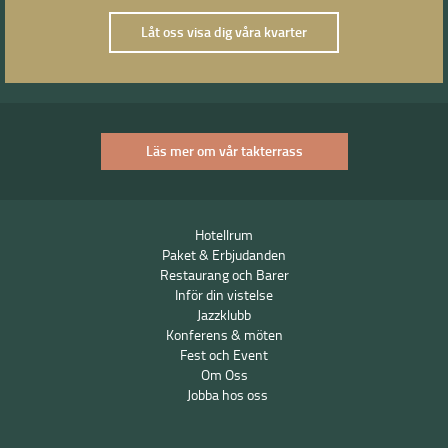
Låt oss visa dig våra kvarter
Läs mer om vår takterrass
Hotellrum
Paket & Erbjudanden
Restaurang och Barer
Inför din vistelse
Jazzklubb
Konferens & möten
Fest och Event
Om Oss
Jobba hos oss